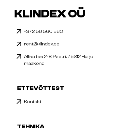
KLINDEX OÜ
+372 56 560 560
rent@klindex.ee
Allika tee 2-8, Peetri, 75312 Harju
maakond
ETTEVÕTTEST
Kontakt
TEHNIKA