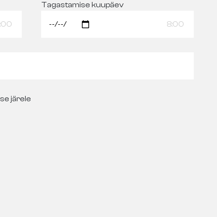
Tagastamise kuupäev
:00
8:00
se järele