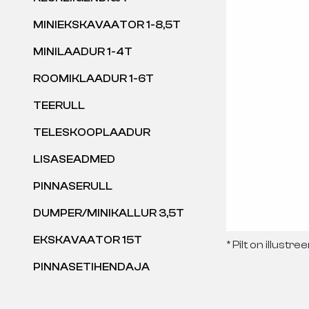
MINIEKSKAVAATOR 1-8,5T
MINILAADUR 1-4T
ROOMIKLAADUR 1-6T
TEERULL
TELESKOOPLAADUR
LISASEADMED
PINNASERULL
DUMPER/MINIKALLUR 3,5T
EKSKAVAATOR 15T
* Pilt on illustree
PINNASETIHENDAJA