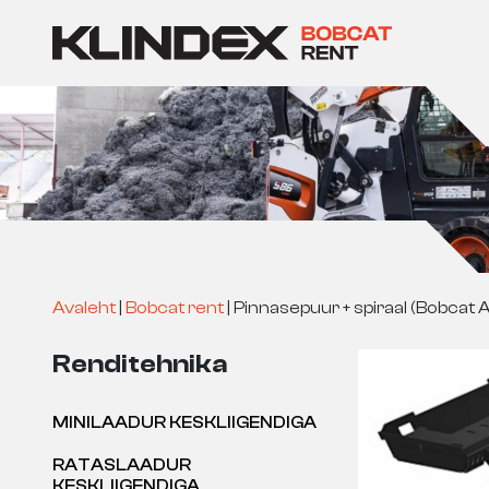
Avaleht
|
Bobcat rent
|
Pinnasepuur + spiraal (Bobcat 
Renditehnika
MINILAADUR KESKLIIGENDIGA
RATASLAADUR
KESKLIIGENDIGA