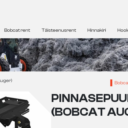
Bobcat rent
Täisteenusrent
Hinnakiri
Hool
Auger)
Bobca
PINNASEPUUR
(BOBCAT AU