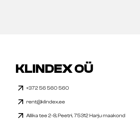
KLINDEX OÜ
+372 56 560 560
rent@klindex.ee
Allika tee 2-8, Peetri, 75312 Harju maakond