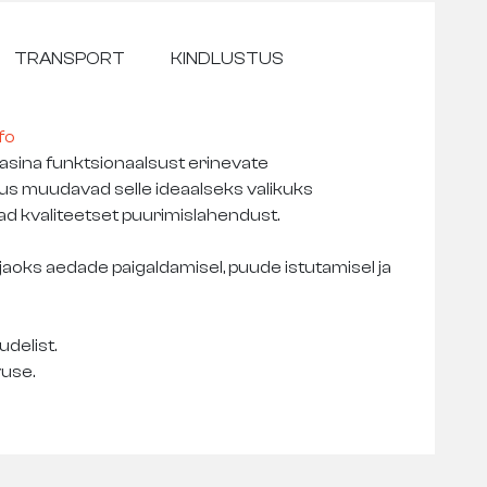
TRANSPORT
KINDLUSTUS
fo
sina funktsionaalsust erinevate
lus muudavad selle ideaalseks valikuks
vad kvaliteetset puurimislahendust.
jaoks aedade paigaldamisel, puude istutamisel ja
delist.
vuse.