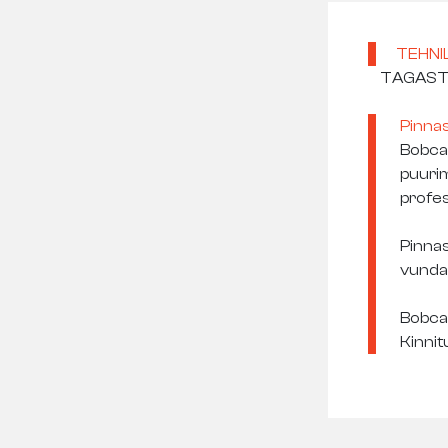
TEHNI
TAGAS
Pinnas
Bobcat
puurim
profes
Pinnas
vunda
Bobcat
Kinnit