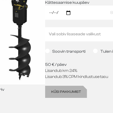
Kättesaamise kuupäev
8
Soovin transporti
Tulen i
50
€ / päev
Lisandub km 24%
Lisandub 3% CPM kindlustuse tasu
riv
KÜSI PAKKUMIST