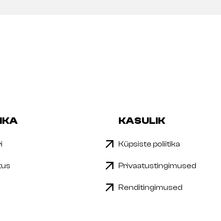
IKA
KASULIK
i
Küpsiste poliitika
tus
Privaatustingimused
Renditingimused