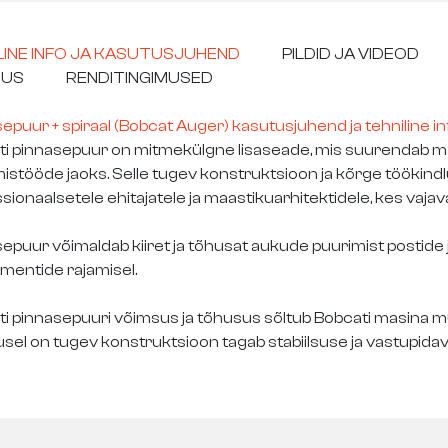
LINE INFO JA KASUTUSJUHEND
PILDID JA VIDEOD
TUS
RENDITINGIMUSED
epuur + spiraal (Bobcat Auger) kasutusjuhend ja tehniline in
i pinnasepuur on mitmekülgne lisaseade, mis suurendab ma
istööde jaoks. Selle tugev konstruktsioon ja kõrge töökind
sionaalsetele ehitajatele ja maastikuarhitektidele, kes vaja
epuur võimaldab kiiret ja tõhusat aukude puurimist postide 
mentide rajamisel.
i pinnasepuuri võimsus ja tõhusus sõltub Bobcati masina mu
usel on tugev konstruktsioon tagab stabiilsuse ja vastupida