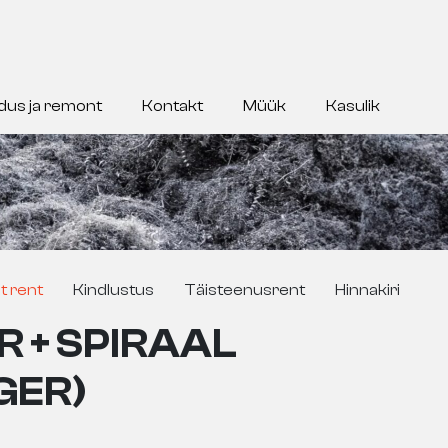
dus ja remont
Kontakt
Müük
Kasulik
t rent
Kindlustus
Täisteenusrent
Hinnakiri
 + SPIRAAL
GER)