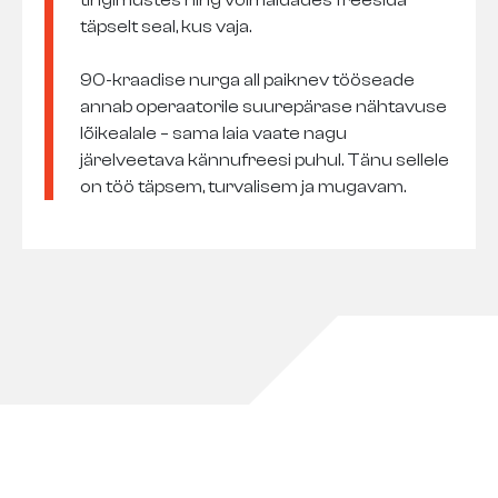
tingimustes ning võimaldades freesida
täpselt seal, kus vaja.
90-kraadise nurga all paiknev tööseade
annab operaatorile suurepärase nähtavuse
lõikealale – sama laia vaate nagu
järelveetava kännufreesi puhul. Tänu sellele
on töö täpsem, turvalisem ja mugavam.