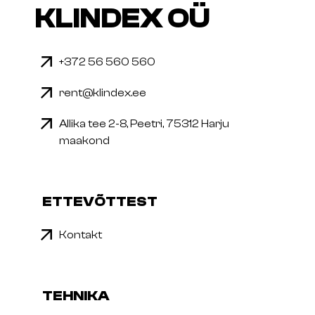
KLINDEX OÜ
+372 56 560 560
rent@klindex.ee
Allika tee 2-8, Peetri, 75312 Harju
maakond
ETTEVÕTTEST
Kontakt
TEHNIKA