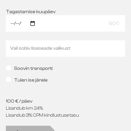
Tagastamise kuupäev
8:00
Soovin transporti
Tulen ise järele
100
€ / päev
Lisandub km 24%
Lisandub 3% CPM kindlustuse tasu