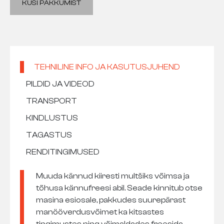
KÜSI PAKKUMIST
TEHNILINE INFO JA KASUTUSJUHEND
PILDID JA VIDEOD
TRANSPORT
KINDLUSTUS
TAGASTUS
RENDITINGIMUSED
Muuda kännud kiiresti multšiks võimsa ja
tõhusa kännufreesi abil. Seade kinnitub otse
masina esiosale, pakkudes suurepärast
manööverdusvõimet ka kitsastes